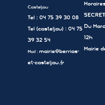
Horair
Casteljau
SECRETA
Tel : 04 75 39 30 08
Du Mard
Tel (casteljau) : 04 75
12h
39 32 54
Mairie d
mairie@berrias-
Mail :
et-casteljau.fr