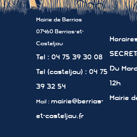
Mairie de Berrias
07460 Berrias-et-
Horair
Casteljau
SECRETA
Tel : 04 75 39 30 08
Du Mard
Tel (casteljau) : 04 75
12h
39 32 54
Mairie d
mairie@berrias-
Mail :
et-casteljau.fr