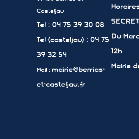
Horair
Casteljau
SECRETA
Tel : 04 75 39 30 08
Du Mard
Tel (casteljau) : 04 75
12h
39 32 54
Mairie d
mairie@berrias-
Mail :
et-casteljau.fr