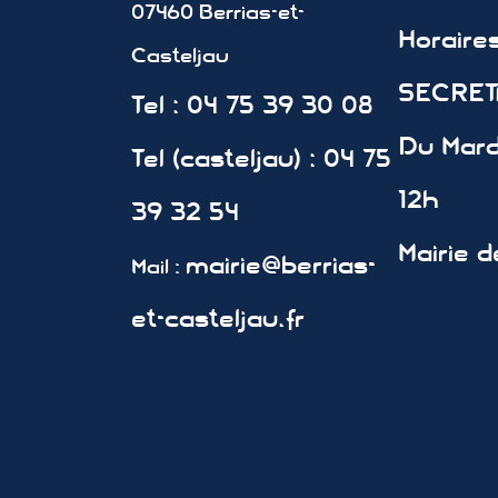
07460 Berrias-et-
Horair
Casteljau
SECRETA
Tel : 04 75 39 30 08
Du Mard
Tel (casteljau) : 04 75
12h
39 32 54
Mairie d
mairie@berrias-
Mail :
et-casteljau.fr