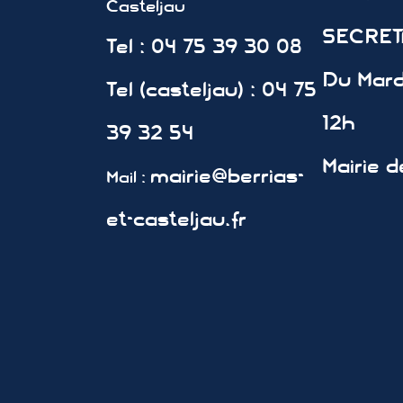
Casteljau
SECRETA
Tel : 04 75 39 30 08
Du Mard
Tel (casteljau) : 04 75
12h
39 32 54
Mairie d
mairie@berrias-
Mail :
et-casteljau.fr