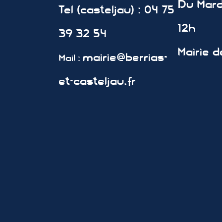
Du Mard
Tel (casteljau) : 04 75
12h
39 32 54
Mairie d
mairie@berrias-
Mail :
et-casteljau.fr