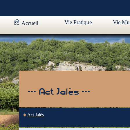
Vie Pratique
Vie Mun
Accueil
--- Act Jalès ---
Act Jalès